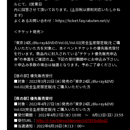
ルにて、3営業日
内に回答させて頂いております。(土日祝は原則対応いたしかね
ます)
よくあるお問い合わせ：https://ticket.faq.rakuten.net/s/
＜チケット発売＞
『東京24区』Blu-ray&DVDのVol.01/Vol.02(完全生産限定版)をご購
入いただいた方を対象に、本イベントチケットの優先販売受付
を行います。商品内に封入されている“チケット優先販売申込
券”の券面をご確認の上、下記の受付期間中にお申込み下さい。
※申込み多数の場合は抽選となります。予めご了承ください。
【昼の部】 優先販売受付
■対象：2022年3月23日（水）発売の「東京24区」Blu-ray&DVD
Vol.01(完全生産限定版)をご購入いただいた方
【夜の部】 優先販売受付
■対象：2022年4月27日（水）発売の「東京24区」Blu-ray&DVD
Vol.02(完全生産限定版)をご購入いただいた方
■受付期間 ： 2022年4月27日（水） 10:00 ～ 6月12日（日） 23:59
■受付URL ：
http://r-t.jp/tokyo24project-0703-bddvd2
■当選通知：2022年6月16日（木）13：00～