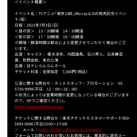
＜イベント概要＞
イベント名：TVアニメ「東京24区」Blu-ray＆DVD発売記念イベン
ト（仮）
日程：2022年7月3日（日）
＜昼の部＞ 13：30開場 14：30開演
＜夜の部＞ 17：00開場 18：00開演
※開場・開演時間は都合により変更させていただく場合がござ
います。
出演：キャスト： 榎木淳弥、内田雄馬、石川界人、石見舞菜
香、牧野由依、兎丸七海
会場：日テレらんらんホール
チケット料金：全席指定 7,000円（税込）
公演に関する問合せ：ホットスタッフ・プロモーション 03-
5720-9999（平日 12：00～18：00）
※状況によっては営業時間が変更になっている場合がございます
ので、HPでご確認ください。
https://www.red-hot.ne.jp/
チケットに関する問合せ：楽天チケットカスタマーサポート050-
5893-9366 (平日10:00～17:00)
／ メール：
https://ticket.rakuten.co.jp/inquiry
フォームでお問い合わせ頂いたお客様には、基本的に返信メー