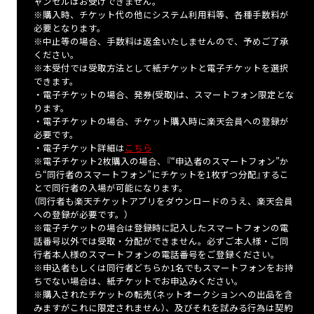
ャンセルはお受けできません。
※購入時、チケット代の他にシステム利用料等、各種手数料が
必要となります。
※中止等の場合、手数料は返金いたしませんので、予めご了承
ください。
※本受付では受取方法として紙チケットと電子チケットを選択
できます。
・電子チケットの場合、発券(受取)は、スマートフォン限定とな
ります。
・電子チケットの場合、チケット購入時に楽天会員への登録が
必要です。
・電子チケット詳細は
こちら
※電子チケット2枚購入の場合、『“申込者のスマートフォン”か
ら“同行者のスマートフォン”にチケットを1枚ずつ分配』するこ
とで同行者の入場が可能になります。
（同行者も楽天チケットアプリをダウンロードのうえ、楽天会員
への登録が必要です。）
※電子チケットの場合は登録時に記入したスマートフォンの電
話番号以外では受取・分配ができません。必ずご本人様・ご同
行者本人様のスマートフォンの電話番号をご登録ください。
※申込者もしくは同行者どちらか1名でもスマートフォンをお持
ちでない場合は、紙チケットでお申込みください。
※購入されたチケットの転売（ネットオークションへの出品を含
みますがこれに限定されません）、及びそれを試みる行為は契約