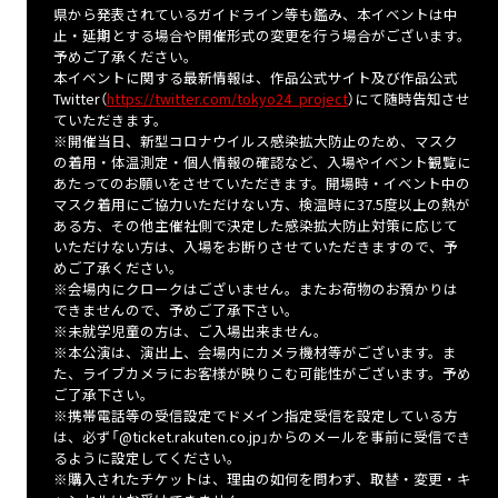
県から発表されているガイドライン等も鑑み、本イベントは中
止・延期とする場合や開催形式の変更を行う場合がございます。
予めご了承ください。
本イベントに関する最新情報は、作品公式サイト及び作品公式
Twitter（
https://twitter.com/tokyo24_project
）にて随時告知させ
ていただきます。
※開催当日、新型コロナウイルス感染拡大防止のため、マスク
の着用・体温測定・個人情報の確認など、入場やイベント観覧に
あたってのお願いをさせていただきます。開場時・イベント中の
マスク着用にご協力いただけない方、検温時に37.5度以上の熱が
ある方、その他主催社側で決定した感染拡大防止対策に応じて
いただけない方は、入場をお断りさせていただきますので、予
めご了承ください。
※会場内にクロークはございません。またお荷物のお預かりは
できませんので、予めご了承下さい。
※未就学児童の方は、ご入場出来ません。
※本公演は、演出上、会場内にカメラ機材等がございます。ま
た、ライブカメラにお客様が映りこむ可能性がございます。予め
ご了承下さい。
※携帯電話等の受信設定でドメイン指定受信を設定している方
は、必ず「@ticket.rakuten.co.jp」からのメールを事前に受信でき
るように設定してください。
※購入されたチケットは、理由の如何を問わず、取替・変更・キ