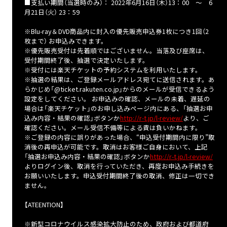
■支払い期間（当選時のみ）： 2022年6月16日（木）13：00 ～ 6
月21日（火） 23：59
※Blu-ray＆DVD商品内に封入の優先販売申込券1枚につき1回（2
枚まで） お申込みできます。
※優先販売受付は先着順ではございません。当落及び座席は、
受付期間終了後、抽選で決定いたします。
※受付には楽天チケットの予約システムを利用いたします。
※抽選の結果は、ご登録メールアドレス宛てに送信されます。あ
らかじめ「@ticket.rakuten.co.jp」からのメールが受信できるよう
設定をしてください。 お申込みの確認、メールの未着、遅延の
場合は「楽天チケット」のお申し込みページ内にある、「抽選お申
込み内容・結果の確認」ボタンか
http://r-t.jp/l-review/
より、ご
確認ください。メール受信不備等による責は負いかねます。
※ご登録の内容に誤りがあった場合、“申込受付期間内に限り”取
消後の再申込が可能です。取消はお客様ご自身において、上記
「抽選お申込み内容・結果の確認」ボタンか
http://r-t.jp/l-review/
よりログイン後、取消を行っていただき、再度お申込み手続きを
お願いいたします。申込受付期間終了後の取消、修正は一切でき
ません。
【ATEENTION】
※新型コロナウイルス感染拡大防止のため、政府および都道府