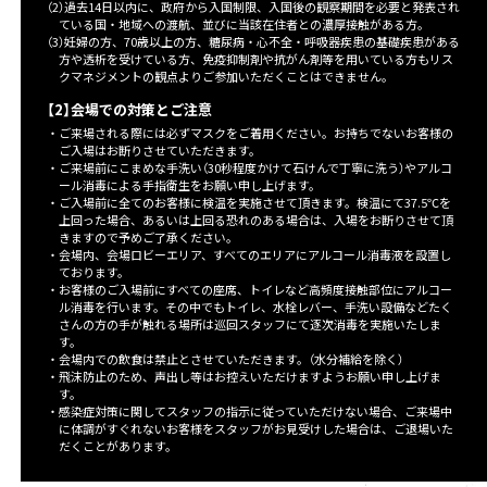
（2）過去14日以内に、政府から入国制限、入国後の観察期間を必要と発表され
ている国・地域への渡航、並びに当該在住者との濃厚接触がある方。
（3）妊婦の方、70歳以上の方、糖尿病・心不全・呼吸器疾患の基礎疾患がある
方や透析を受けている方、免疫抑制剤や抗がん剤等を用いている方もリス
クマネジメントの観点よりご参加いただくことはできません。
【2】会場での対策とご注意
・ご来場される際には必ずマスクをご着用ください。お持ちでないお客様の
ご入場はお断りさせていただきます。
・ご来場前にこまめな手洗い（30秒程度かけて石けんで丁寧に洗う）やアルコ
ール消毒による手指衛生をお願い申し上げます。
・ご入場前に全てのお客様に検温を実施させて頂きます。検温にて37.5℃を
上回った場合、あるいは上回る恐れのある場合は、入場をお断りさせて頂
きますので予めご了承ください。
・会場内、会場ロビーエリア、すべてのエリアにアルコール消毒液を設置し
ております。
・お客様のご入場前にすべての座席、トイレなど高頻度接触部位にアルコー
ル消毒を行います。その中でもトイレ、水栓レバー、手洗い設備などたく
さんの方の手が触れる場所は巡回スタッフにて逐次消毒を実施いたしま
す。
・会場内での飲食は禁止とさせていただきます。（水分補給を除く）
・飛沫防止のため、声出し等はお控えいただけますようお願い申し上げま
す。
・感染症対策に関してスタッフの指示に従っていただけない場合、ご来場中
に体調がすぐれないお客様をスタッフがお見受けした場合は、ご退場いた
だくことがあります。