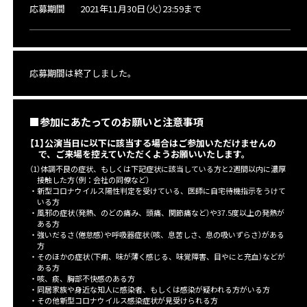
応募期間
2021年11月30日（火）23:59まで
応募期間は終了しました。
■参加にあたってのお願いと注意事項
【1】公演当日に以下に該当する場合はご参加いただけませんの
で、ご来場を控えていただくようお願いいたします。
（1）体調不良の症状、もしくは下記症状に該当している方と2週間以内に濃厚
接触した方（例：会社の同僚など）
・新型コロナウイルス陽性判定を受けている、医師に自宅待機指示をうけて
いる方
・風邪の症状（発熱、のどの痛み、頭痛、関節痛など）や37.5度以上の発熱が
ある方
・強いだるさ（倦怠感）や呼吸器症状（咳、息苦しさ、息の吸いずらさ）がある
方
・そのほかの症状（下痢、味が薄く感じる、味覚障害、目やにと充血）などが
ある方
・咳、痰、胸部不快感のある方
・同居家族や身近な知人に感染者、もしくは感染が疑われる方がいる方
・その他新型コロナウイルス感染症状が見受けられる方