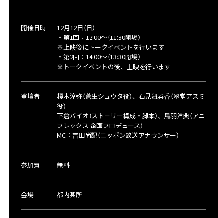
開催日時
12月12日（日）
・第1回：12:00～（11:30開場）
※上映後にトークイベントを行います
・第2回：14:00～（13:30開場）
※トークイベントの後、上映を行います
登壇者
榎木淳弥（蒼生シュウタ役）、石見舞菜香（翠堂アスミ
役）
下倉バイオ（ストーリー構成・脚本）、鳥羽洋典（アニ
プレックス 企画プロデュース）
MC：吉田尚記（ニッポン放送アナウンサー）
参加費
無料
会場
都内某所