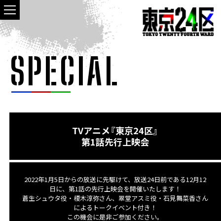
SPECIAL
TVアニメ『東京24区』
第1話先行上映会
2022年1月5日からの放送に先駆けて、放送24日前である12月12
日に、
第1話の先行上映会を開催いたします！
蒼生シュウタ役・榎木淳弥さん、翠堂アスミ役・石見舞菜香さん
によるトークイベント付き！
この機会に是非ご参加ください。