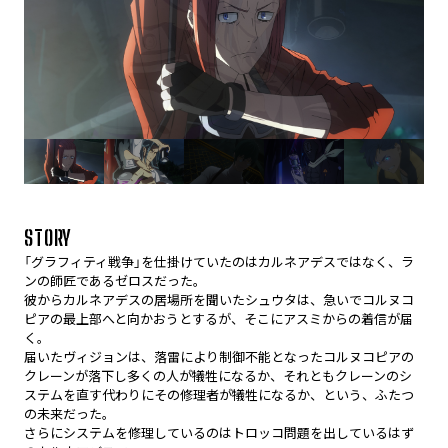
STORY
「グラフィティ戦争」を仕掛けていたのはカルネアデスではなく、ラ
ンの師匠であるゼロスだった。
彼からカルネアデスの居場所を聞いたシュウタは、急いでコルヌコ
ピアの最上部へと向かおうとするが、そこにアスミからの着信が届
く。
届いたヴィジョンは、落雷により制御不能となったコルヌコピアの
クレーンが落下し多くの人が犠牲になるか、それともクレーンのシ
ステムを直す代わりにその修理者が犠牲になるか、という、ふたつ
の未来だった。
さらにシステムを修理しているのはトロッコ問題を出しているはず