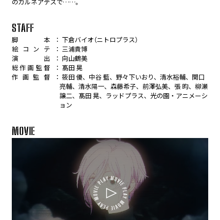
のカルネアデスで……。
STAFF
脚本
下倉バイオ（ニトロプラス）
絵コンテ
三浦貴博
演出
向山鶴美
総作画監督
髙田 晃
作画監督
筱田 優、中谷 藍、野々下いおり、清水裕輔、関口
亮輔、清水陽一、森藤希子、前澤弘美、張 昀、柳瀬
譲二、髙田 晃、ラッドプラス、光の園・アニメーシ
ョン
MOVIE