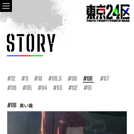
STORY
#12
#11
#10
#09.5
#09
#08
#07
#06
#05
#04
#03
#02
#01
#08
黒い霧